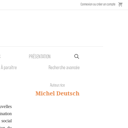
Connexion ou créer un compte
S
PRÉSENTATION
À paraître
Recherche avancée
Auteur.rice
Michel Deutsch
uvelles
nation
 social
tion du