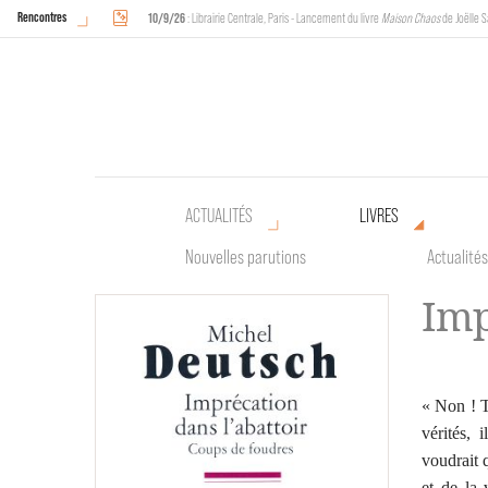
Rencontres
10/9/26
: Librairie Centrale, Paris - Lancement du livre
Maison Chaos
de Joëlle S
18/9/26
au
20/9/26
: Halles de Schaerbeek, Bruxelles - L'Arche sera présente 
ACTUALITÉS
LIVRES
Nouvelles parutions
Actualités
Imp
« Non ! T
vérités,
voudrait q
et de la 