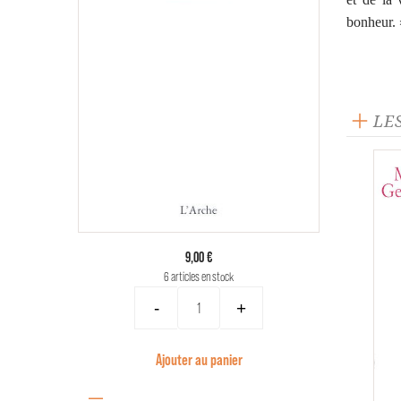
bonheur.
LE
9,00 €
6 articles en stock
-
+
Ajouter au panier