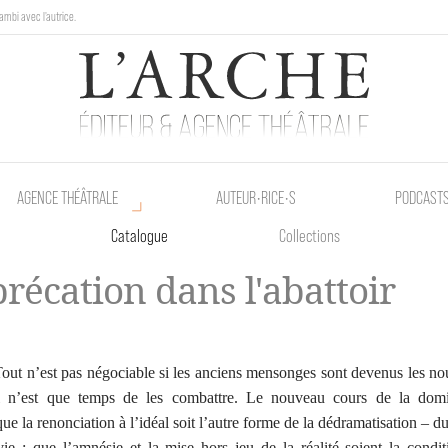
ambi avec l'autrice.
au Poetik Bazar tout le weekend !
AGENCE THÉÂTRALE
AUTEUR•RICE•S
PODCAST
Catalogue
Collections
récation dans l'abattoir
out n’est pas négociable si les anciens mensonges sont devenus les no
 il n’est que temps de les combattre. Le nouveau cours de la domi
ue la renonciation à l’idéal soit l’autre forme de la dédramatisation – du
vie ; que l’amnésie et la mise hors jeu de la réalité soient la condi