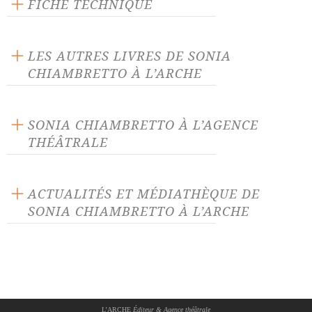
FICHE TECHNIQUE
Publié en 2020
144 pages
LES AUTRES LIVRES DE SONIA
Prix : 14.00 €
CHIAMBRETTO À L’ARCHE
Langue source : français
ISBN : 9782851819925
SONIA CHIAMBRETTO À L’AGENCE
THÉÂTRALE
CHTO (interdit aux moins
Chutes Frontières (zéro
de 15 ans)
ACTUALITÉS ET MÉDIATHÈQUE DE
gravité)
SONIA CHIAMBRETTO À L’ARCHE
Douze soeurs slovaques
Etat civil
ACTUALITÉ 06/03/23
Gratte-ciel
La Taïga court
Nos événements du mois de
mars
Ligne U55
Peines mineures
L’ARCHE
Éditeur & Agence théâtrale