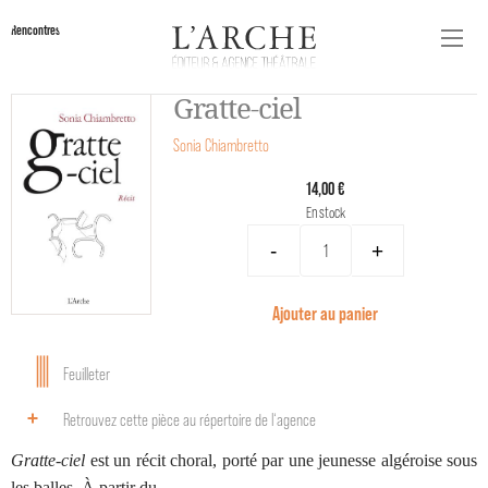
Rencontres
Gratte-ciel
Sonia Chiambretto
14,00 €
En stock
-
+
Ajouter au panier
Feuilleter
Retrouvez cette pièce au répertoire de l‘agence
Gratte-ciel
est un récit choral, porté par une jeunesse algéroise sous
les balles. À partir du