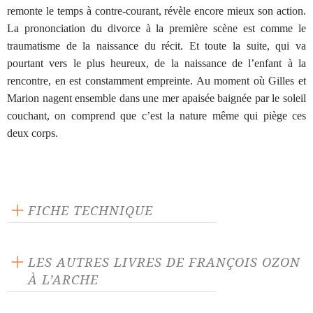
remonte le temps à contre-courant, révèle encore mieux son action.
La prononciation du divorce à la première scène est comme le
traumatisme de la naissance du récit. Et toute la suite, qui va
pourtant vers le plus heureux, de la naissance de l’enfant à la
rencontre, en est constamment empreinte. Au moment où Gilles et
Marion nagent ensemble dans une mer apaisée baignée par le soleil
couchant, on comprend que c’est la nature même qui piège ces
deux corps.
FICHE TECHNIQUE
Publié en 2004
112 pages
LES AUTRES LIVRES DE FRANÇOIS OZON
Prix : 12.00 €
À L’ARCHE
Langue source : français
ISBN : 9782851815651