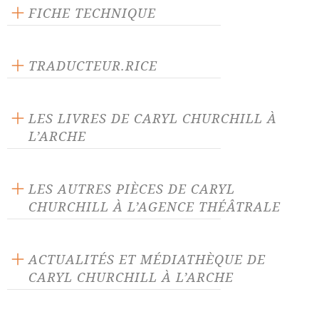
FICHE TECHNIQUE
Éditeur : L'Arche
Langue source : anglais
TRADUCTEUR.RICE
Nombre de personnages masculins : 2
Elisabeth Angel-Perez
Nombre de personnages féminins : 3
LES LIVRES DE CARYL CHURCHILL À
L’ARCHE
LES AUTRES PIÈCES DE CARYL
CHURCHILL À L’AGENCE THÉÂTRALE
Avortée
Cafetière bleue
ACTUALITÉS ET MÉDIATHÈQUE DE
CARYL CHURCHILL À L’ARCHE
Ceci est une chaise
Copies
ACTUALITÉ 30/10/20
Du ciel tombaient des
Far away