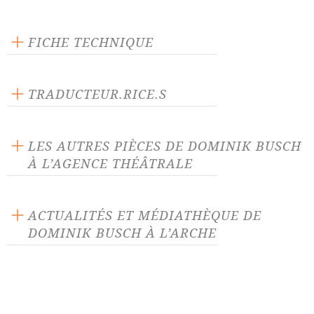
FICHE TECHNIQUE
Texte inédit
Langue source : allemand
TRADUCTEUR.RICE.S
Nombre de personnages masculins : 14
Jean-Claude Berutti
Nombre de personnages féminins : 8
Silvia Berutti-Ronelt
LES AUTRES PIÈCES DE DOMINIK BUSCH
À L’AGENCE THÉÂTRALE
La Loi du plus fort
Si je survis...
ACTUALITÉS ET MÉDIATHÈQUE DE
DOMINIK BUSCH À L’ARCHE
ACTUALITÉ 17/10/19
12 nouveaux auteurs à l'Agence
théâtrale de L'Arche !