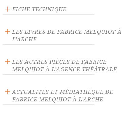
FICHE TECHNIQUE
Texte inédit
Langue source : français
LES LIVRES DE FABRICE MELQUIOT À
L’ARCHE
LES AUTRES PIÈCES DE FABRICE
MELQUIOT À L’AGENCE THÉÂTRALE
33 derniers soupirs
399 secondes
ACTUALITÉS ET MÉDIATHÈQUE DE
FABRICE MELQUIOT À L’ARCHE
Albatros
Alice et autres merveilles
ACTUALITÉ 22/08/25
Alice traverse le miroir
Aucun homme n'est une île
La
Contrebande
de Fabrice
Autour de ma pierre, il ne
Beaux Voyous
Melquiot, parution le 22 août
fera pas nuit
2025