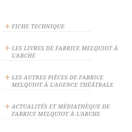
FICHE TECHNIQUE
Éditeur : L'Arche
Langue source : français
LES LIVRES DE FABRICE MELQUIOT À
Nombre de personnages masculins : 11
L’ARCHE
Nombre de personnages féminins : 4
LES AUTRES PIÈCES DE FABRICE
MELQUIOT À L’AGENCE THÉÂTRALE
33 derniers soupirs
399 secondes
ACTUALITÉS ET MÉDIATHÈQUE DE
FABRICE MELQUIOT À L’ARCHE
Albatros
Alice et autres merveilles
ACTUALITÉ 22/08/25
Alice traverse le miroir
Aucun homme n'est une île