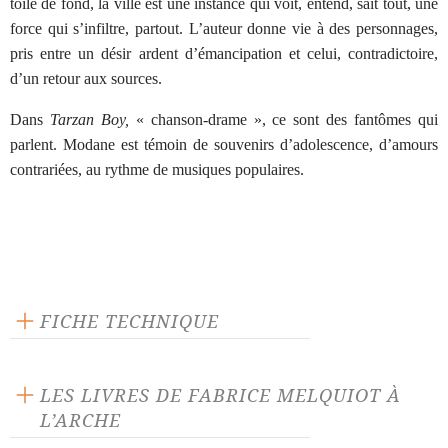
toile de fond, la ville est une instance qui voit, entend, sait tout, une
force qui s’infiltre, partout. L’auteur donne vie à des personnages,
pris entre un désir ardent d’émancipation et celui, contradictoire,
d’un retour aux sources.
Dans
Tarzan Boy,
« chanson-drame », ce sont des fantômes qui
parlent. Modane est témoin de souvenirs d’adolescence, d’amours
contrariées, au rythme de musiques populaires.
FICHE TECHNIQUE
Éditeur : L'Arche
Langue source : français
LES LIVRES DE FABRICE MELQUIOT À
L’ARCHE