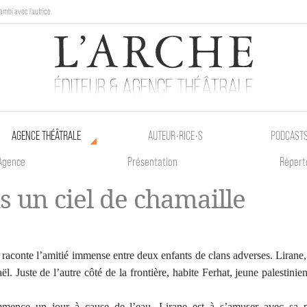
ambi avec l'autrice.
au Poetik Bazar tout le weekend !
AGENCE THÉÂTRALE
AUTEUR•RICE•S
PODCAST
Agence
Présentation
Répert
s un ciel de chamaille
e raconte l’amitié immense entre deux enfants de clans adverses. Lirane,
aël. Juste de l’autre côté de la frontière, habite Ferhat, jeune palestinie
mence un jour à cause de l’eau. Lirane est à s’amuser avec sa 