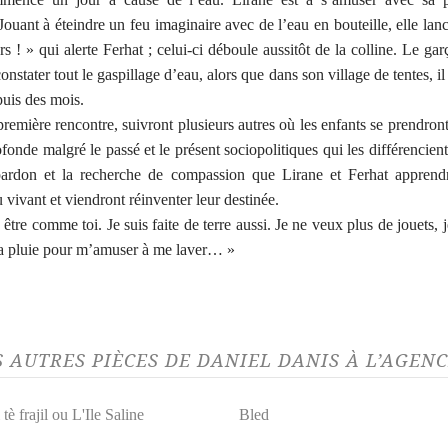
ouant à éteindre un feu imaginaire avec de l’eau en bouteille, elle lan
s ! » qui alerte Ferhat ; celui-ci déboule aussitôt de la colline. Le gar
onstater tout le gaspillage d’eau, alors que dans son village de tentes, il
puis des mois.
première rencontre, suivront plusieurs autres où les enfants se prendron
ofonde malgré le passé et le présent sociopolitiques qui les différencient
pardon et la recherche de compassion que Lirane et Ferhat apprendr
 vivant et viendront réinventer leur destinée.
 être comme toi. Je suis faite de terre aussi. Je ne veux plus de jouets, 
la pluie pour m’amuser à me laver… »
S AUTRES PIÈCES DE DANIEL DANIS À L’AGEN
 tè frajil ou L'Ile Saline
Bled