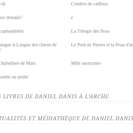
-là
Cendres de cailloux
ier demain?
e
caphandrière
La Trilogie des flous
angue-à-Langue des chiens de
Le Pont de Pierres et la Peau d'i
e
Orphelines de Mars
Mille anonymes
amin au jardin
S LIVRES DE DANIEL DANIS À L’ARCHE
TUALITÉS ET MÉDIATHÈQUE DE DANIEL DANIS
LITÉ 14/06/22
ACTUALITÉ 19/