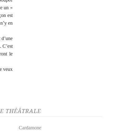
ce un «
çon est
 n’y en
t d’une
. C’est
ont le
je veux
CE THÉÂTRALE
Cardamone