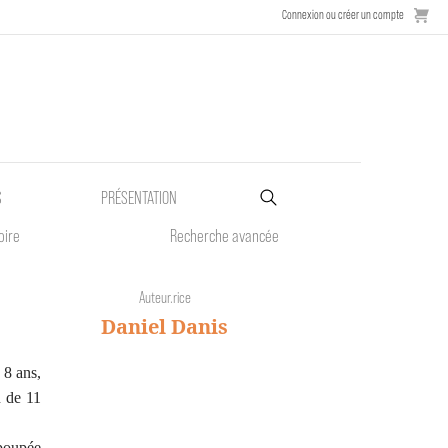
Connexion ou créer un compte
S
PRÉSENTATION
oire
Recherche avancée
Auteur.rice
Daniel Danis
 8 ans,
n de 11
poupée