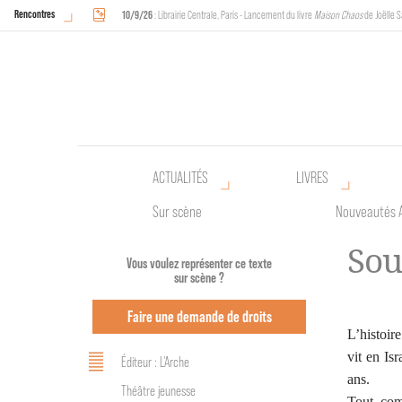
Rencontres
10/9/26
: Librairie Centrale, Paris - Lancement du livre
Maison Chaos
de Joëlle S
18/9/26
au
20/9/26
: Halles de Schaerbeek, Bruxelles - L'Arche sera présente 
ACTUALITÉS
LIVRES
Sur scène
Nouveautés 
Sou
Vous voulez représenter ce texte
sur scène ?
Faire une demande de droits
L’histoir
vit en Isr
Éditeur : L'Arche
ans.
Théâtre jeunesse
Tout com