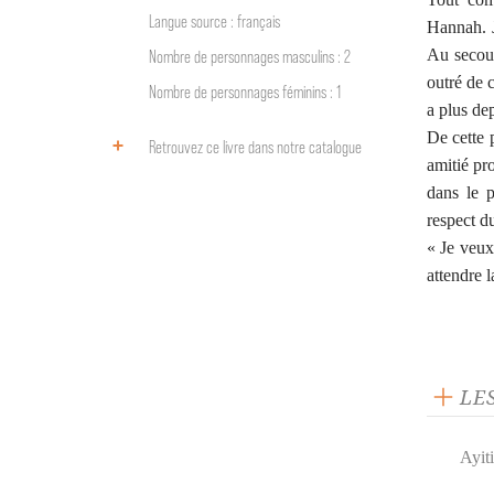
Langue source : français
Hannah. J
Au secour
Nombre de personnages masculins : 2
outré de c
Nombre de personnages féminins : 1
a plus de
De cette 
Retrouvez ce livre dans notre catalogue
amitié pr
dans le 
respect du
« Je veux
attendre 
LE
Ayiti