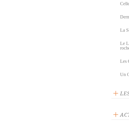
Celle
Dern
La S
Le L
roch
Les 
Un G
LE
AC
ACTUA