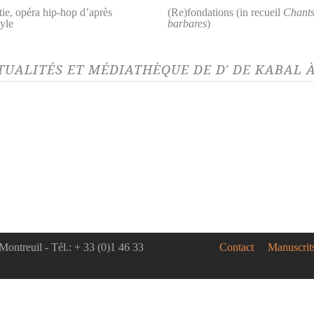
tie, opéra hip-hop d’après
(Re)fondations (in recueil
Chant
yle
barbares
)
TUALITÉS ET MÉDIATHÈQUE DE D' DE KABAL À
ITÉ 17/10/19
ouveaux auteurs à l'Agence
trale de L'Arche !
igence artistique réunit les
irages de toutes ces voix du
e : Dominik...
Montreuil - Tél.: + 33 (0)1 46 33
Contact
Manuscrit