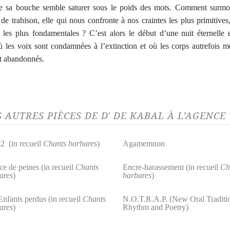
ue sa bouche semble saturer sous le poids des mots. Comment surmon
 de trahison, elle qui nous confronte à nos craintes les plus primitives
 les plus fondamentales ? C’est alors le début d’une nuit éternelle 
où les voix sont condamnées à l’extinction et où les corps autrefois m
t abandonnés.
S AUTRES PIÈCES DE D' DE KABAL À L’AGENC
2 (in recueil
Chants barbares
)
Agamemnon
ce de peines (in recueil
Chants
Encre-harassement (in recueil
Ch
ares
)
barbares
)
Enfants perdus (in recueil
Chants
N.O.T.R.A.P. (New Oral Traditi
ares
)
Rhythm and Poetry)