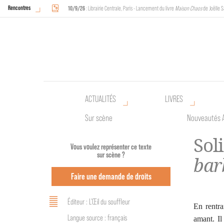
Rencontres
10/9/26
: Librairie Centrale, Paris - Lancement du livre
Maison Chaos
de Joëlle S
18/9/26
au
20/9/26
: Halles de Schaerbeek, Bruxelles - L'Arche sera présente 
ACTUALITÉS
LIVRES
Sur scène
Nouveautés 
Sol
Vous voulez représenter ce texte
sur scène ?
bar
Faire une demande de droits
Éditeur : L'Œil du souffleur
En rentra
Langue source : français
amant. Il