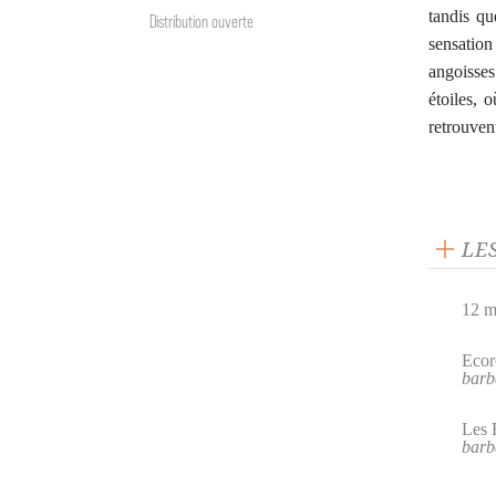
tandis q
Distribution ouverte
sensation
angoisses
étoiles, 
retrouven
LE
12 m
Ecor
barb
Les 
barb