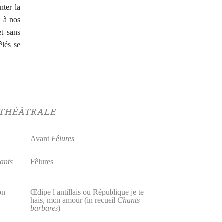
ter la
, à nos
et sans
êlés se
E THÉÂTRALE
Avant
Fêlures
ants
Fêlures
on
Œdipe l’antillais ou République je te
hais, mon amour (in recueil
Chants
barbares
)