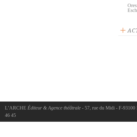
Ores
Esch
AC
ACTUAL
12 n
théâ
L'ex
écla
mond
L’ARCHE
Éditeur & Agence théâtrale
- 57, rue du Midi - F-93100 
46 45