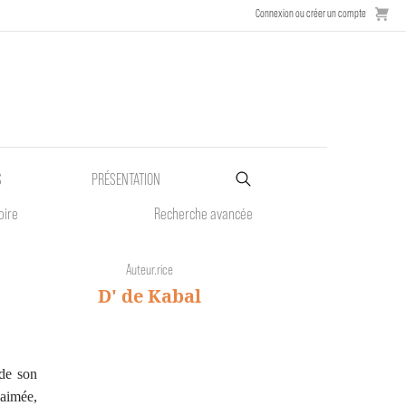
Connexion ou créer un compte
S
PRÉSENTATION
oire
Recherche avancée
Auteur.rice
D' de Kabal
 de son
 aimée,