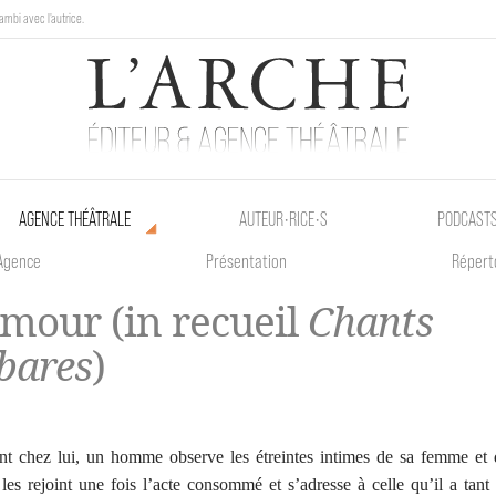
ambi avec l'autrice.
au Poetik Bazar tout le weekend !
AGENCE THÉÂTRALE
AUTEUR•RICE•S
PODCAST
Agence
Présentation
Répert
imour (in recueil
Chants
bares
)
nt chez lui, un homme observe les étreintes intimes de sa femme et
 les rejoint une fois l’acte consommé et s’adresse à celle qu’il a tant