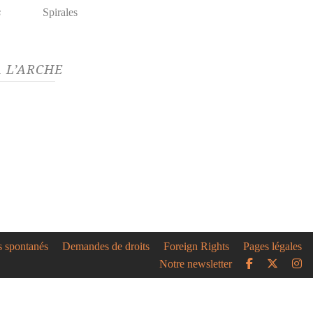
s
Spirales
 L’ARCHE
s spontanés
Demandes de droits
Foreign Rights
Pages légales
Notre newsletter