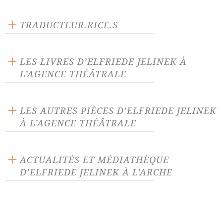
Éditeur : L'Arche
Langue source : allemand
TRADUCTEUR.RICE.S
Distribution ouverte
Yasmin Hoffmann
Maryvonne Litaize
LES LIVRES D’ELFRIEDE JELINEK À
L’AGENCE THÉÂTRALE
LES AUTRES PIÈCES D’ELFRIEDE JELINEK
À L’AGENCE THÉÂTRALE
Aire de repos ou ainsi font-
Animaux
elles toutes
ACTUALITÉS ET MÉDIATHÈQUE
D’ELFRIEDE JELINEK À L’ARCHE
Au pays. Des nuées.
Bambiland
ACTUALITÉ 22/06/23
Blanche-Neige
Ce qui arriva après le départ
Marie Fortuit récompensée pour
de Nora
sa mise en scène de la pièce