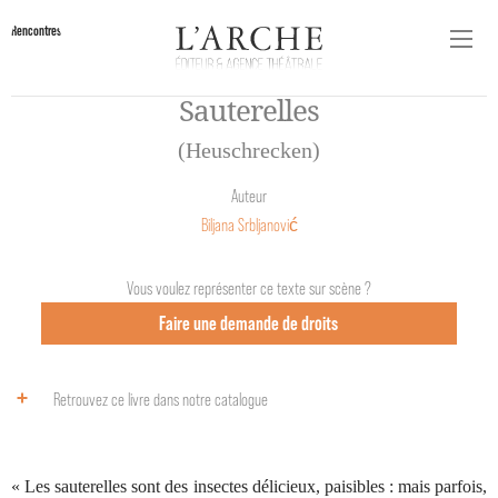
Rencontres
Sauterelles
(Heuschrecken)
Auteur
Biljana Srbljanović
Vous voulez représenter ce texte sur scène ?
Faire une demande de droits
Retrouvez ce livre dans notre catalogue
« Les sauterelles sont des insectes délicieux, paisibles : mais parfois,