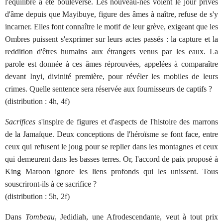
l'équilibre a été bouleversé. Les nouveau-nés voient le jour privés
d'âme depuis que Mayibuye, figure des âmes à naître, refuse de s'y
incarner. Elles font connaître le motif de leur grève, exigeant que les
Ombres puissent s'exprimer sur leurs actes passés : la capture et la
reddition d'êtres humains aux étrangers venus par les eaux. La
parole est donnée à ces âmes réprouvées, appelées à comparaître
devant Inyi, divinité première, pour révéler les mobiles de leurs
crimes. Quelle sentence sera réservée aux fournisseurs de captifs ?
(distribution : 4h, 4f)
Sacrifices
s'inspire de figures et d'aspects de l'histoire des marrons
de la Jamaïque. Deux conceptions de l'héroïsme se font face, entre
ceux qui refusent le joug pour se replier dans les montagnes et ceux
qui demeurent dans les basses terres. Or, l'accord de paix proposé à
King Maroon ignore les liens profonds qui les unissent. Tous
souscriront-ils à ce sacrifice ?
(distribution : 5h, 2f)
Dans
Tombeau
, Jedidiah, une Afrodescendante, veut à tout prix