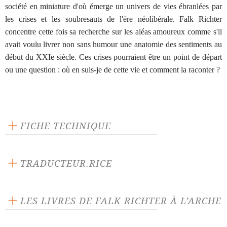
société en miniature d'où émerge un univers de vies ébranlées par
les crises et les soubresauts de l'ère néolibérale. Falk Richter
concentre cette fois sa recherche sur les aléas amoureux comme s'il
avait voulu livrer non sans humour une anatomie des sentiments au
début du XXIe siècle. Ces crises pourraient être un point de départ
ou une question : où en suis-je de cette vie et comment la raconter ?
FICHE TECHNIQUE
Éditeur : L'Arche
Langue source : allemand
TRADUCTEUR.RICE
Nombre de personnages masculins : 2
Anne Monfort
Nombre de personnages féminins : 2
LES LIVRES DE FALK RICHTER À L’ARCHE