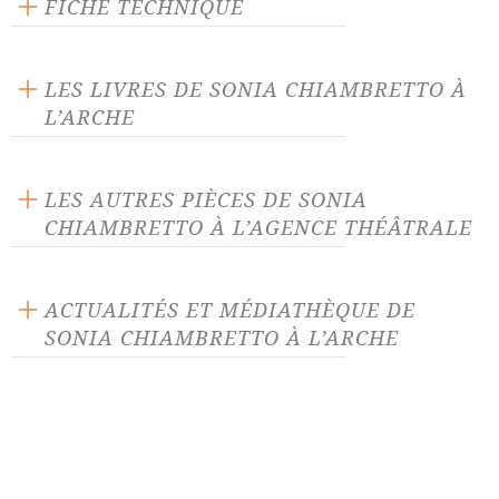
FICHE TECHNIQUE
Texte inédit
Langue source : français
LES LIVRES DE SONIA CHIAMBRETTO À
L’ARCHE
LES AUTRES PIÈCES DE SONIA
CHIAMBRETTO À L’AGENCE THÉÂTRALE
CHTO (interdit aux moins
Chutes Frontières (zéro
de 15 ans)
ACTUALITÉS ET MÉDIATHÈQUE DE
gravité)
SONIA CHIAMBRETTO À L’ARCHE
Douze soeurs slovaques
Etat civil
ACTUALITÉ 06/03/23
Gratte-ciel
La Taïga court
Nos événements du mois de
mars
Ligne U55
Peines mineures