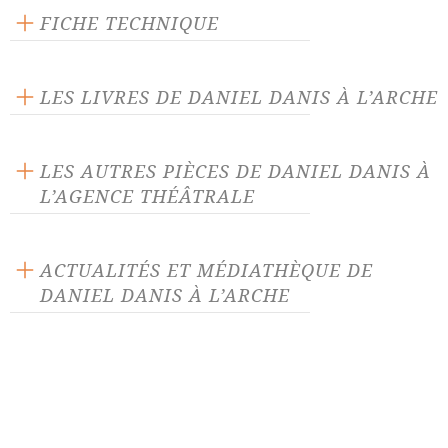
FICHE TECHNIQUE
Éditeur : L'Arche
Langue source : français
LES LIVRES DE DANIEL DANIS À L’ARCHE
LES AUTRES PIÈCES DE DANIEL DANIS À
L’AGENCE THÉÂTRALE
Ayiti tè frajil ou L'Ile Saline
Bled
ACTUALITÉS ET MÉDIATHÈQUE DE
DANIEL DANIS À L’ARCHE
Cardamone
Celle-là
ACTUALITÉ 14/06/22
Cendres de cailloux
Demeurent
Festival « La Poésie n'est pas un
Dernier demain?
e
luxe » à la Bibliothèque de
Montreuil et au Sample de
Kiwi
La Scaphandrière
Bagnolet, du 17 au 19 juin 2022