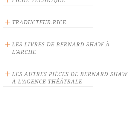
FICHE TECHNIQUE
Texte inédit
Langue source : anglais
TRADUCTEUR.RICE
Nombre de personnages masculins : 6
Françoise Guillaume
Nombre de personnages féminins : 5
LES LIVRES DE BERNARD SHAW À
L’ARCHE
LES AUTRES PIÈCES DE BERNARD SHAW
À L’AGENCE THÉÂTRALE
Androclès et le lion
Candida
César et Cléopatre
Comment il mentit au mari
Conversation du Capitaine
Disciple du diable
Brassbound