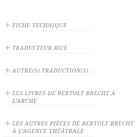
FICHE TECHNIQUE
Éditeur : L'Arche
Langue source : allemand
TRADUCTEUR.RICE
Nombre de personnages masculins : 4
Maurice Regnaut
Nombre de personnages féminins : 1
AUTRE(S) TRADUCTION(S) :
La pièce traduite par :
Gilbert Badia
LES LIVRES DE BERTOLT BRECHT À
L’ARCHE
LES AUTRES PIÈCES DE BERTOLT BRECHT
À L’AGENCE THÉÂTRALE