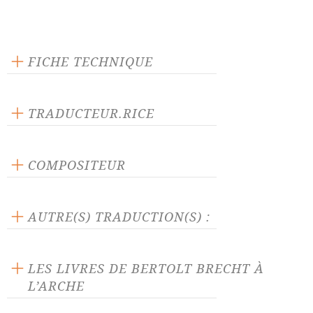
FICHE TECHNIQUE
Texte inédit
Langue source : allemand
TRADUCTEUR.RICE
Nombre de personnages masculins : 10
Renée Wentzig
Nombre de personnages féminins : 1
COMPOSITEUR
Paul Dessau
AUTRE(S) TRADUCTION(S) :
La pièce traduite par :
Geneviève Besson
-
Benno Serreau
LES LIVRES DE BERTOLT BRECHT À
L’ARCHE