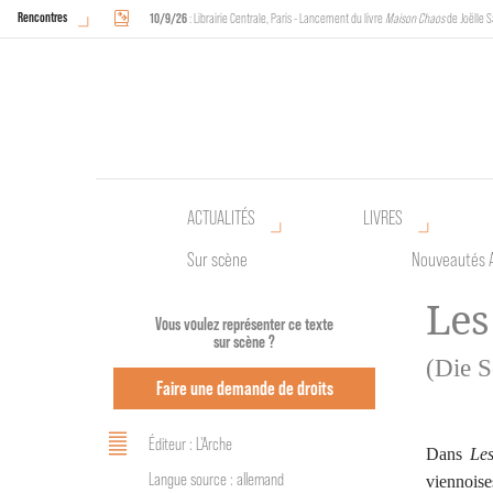
Rencontres
10/9/26
: Librairie Centrale, Paris - Lancement du livre
Maison Chaos
de Joëlle S
18/9/26
au
20/9/26
: Halles de Schaerbeek, Bruxelles - L'Arche sera présente 
ACTUALITÉS
LIVRES
Sur scène
Nouveautés 
Les
Vous voulez représenter ce texte
sur scène ?
(Die S
Faire une demande de droits
Éditeur : L'Arche
Dans
Les
Langue source : allemand
viennoise