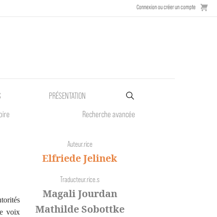
Connexion ou créer un compte
S
PRÉSENTATION
oire
Recherche avancée
Auteur.rice
Elfriede Jelinek
Traducteur.rice.s
Magali Jourdan
torités
Mathilde Sobottke
ne voix