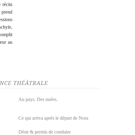
 récits
, prend
ssions
schyle,
complit
teur au
GENCE THÉÂTRALE
Au pays. Des nuées.
Ce qui arriva après le départ de Nora
Désir & permis de conduire