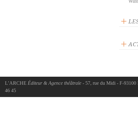
Wint
LE
AC
ACTUA
Mar
sa m
Omb
L’ARCHE
Éditeur & Agence théâtrale
- 57, rue du Midi - F-93100 
d’El
46 45
Tout
Fort
révé
décer