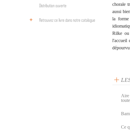
chorale t
Distribution ouverte
aussi bie
la forme
Retrouvez ce livre dans notre catalogue
idiomatiq
Rilke ou 
l'accueil
dépourvu
LE
Aire 
toute
Bamb
Ce q