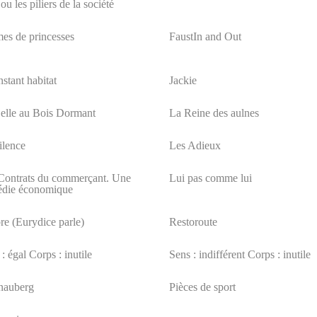
ou les piliers de la société
es de princesses
FaustIn and Out
stant habitat
Jackie
elle au Bois Dormant
La Reine des aulnes
ilence
Les Adieux
Contrats du commerçant. Une
Lui pas comme lui
die économique
e (Eurydice parle)
Restoroute
: égal Corps : inutile
Sens : indifférent Corps : inutile
nauberg
Pièces de sport