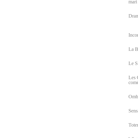
mari 
Dram
Incon
La B
Le S
Les 
comé
Ombr
Sens 
Tote