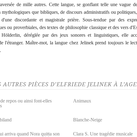
raversée de mille autres. Cette langue, se gonflant telle une vague de
n mythologiques que bibliques, de discours administratifs ou politiques
 d'une discordante et magistrale prière. Sous-tendue par des expre
ues ou proverbiales, des textes de philosophie classique et des vers d'E
Hölderlin, déréglée par des jeux sonores et linguistiques, elle ac
 de l'étranger. Maître-mot, la langue chez Jelinek prend toujours le lec
.
S AUTRES PIÈCES D’ELFRIEDE JELINEK À L’A
de repos ou ainsi font-elles
Animaux
s
iland
Blanche-Neige
ui arriva quand Nora quitta son
Clara S. Une tragédie musicale