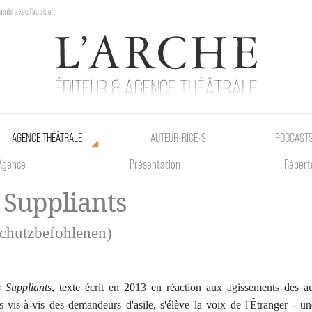
ambi avec l'autrice.
au Poetik Bazar tout le weekend !
AGENCE THÉÂTRALE
AUTEUR•RICE•S
PODCAST
Agence
Présentation
Répert
 Suppliants
chutzbefohlenen)
 Suppliants
, texte écrit en 2013 en réaction aux agissements des au
s vis-à-vis des demandeurs d'asile, s'élève la voix de l'Étranger - u