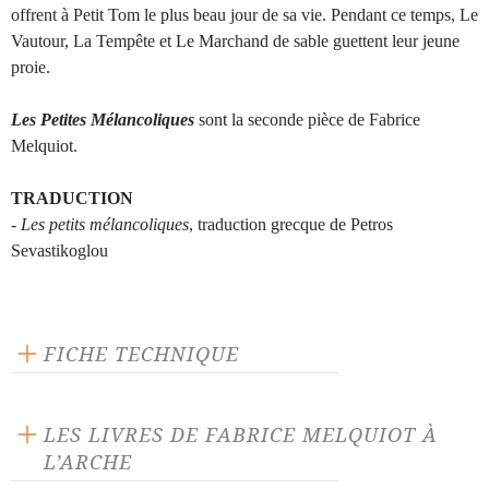
offrent à Petit Tom le plus beau jour de sa vie. Pendant ce temps, Le
Vautour, La Tempête et Le Marchand de sable guettent leur jeune
proie.
Les Petites Mélancoliques
sont la seconde pièce de Fabrice
Melquiot.
TRADUCTION
-
Les petits mélancoliques
, traduction grecque de Petros
Sevastikoglou
FICHE TECHNIQUE
Éditeur : L'Ecole des loisirs
Langue source : français
LES LIVRES DE FABRICE MELQUIOT À
Nombre de personnages masculins : 6
L’ARCHE
Nombre de personnages féminins : 1