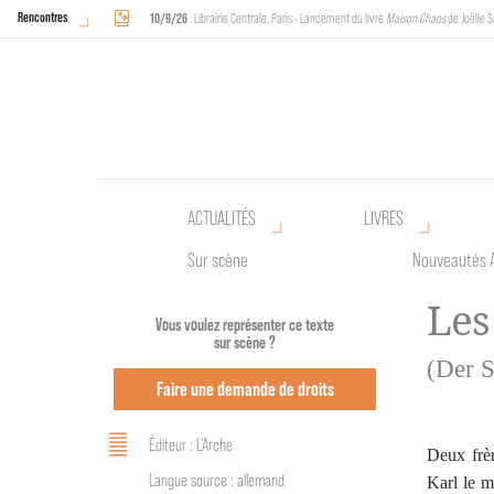
Rencontres
10/9/26
: Librairie Centrale, Paris - Lancement du livre
Maison Chaos
de Joëlle S
18/9/26
au
20/9/26
: Halles de Schaerbeek, Bruxelles - L'Arche sera présente 
ACTUALITÉS
LIVRES
Sur scène
Nouveautés 
Les
Vous voulez représenter ce texte
sur scène ?
(Der S
Faire une demande de droits
Éditeur : L'Arche
Deux frèr
Langue source : allemand
Karl le m