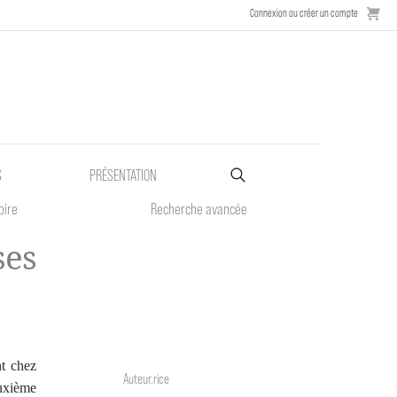
Connexion ou créer un compte
S
PRÉSENTATION
oire
Recherche avancée
ses
nt chez
Auteur.rice
euxième