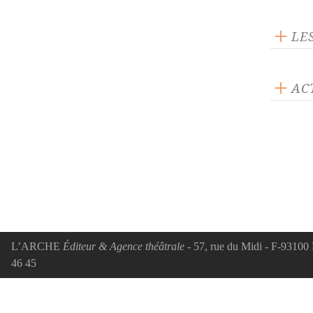
LE
AC
ACTUA
Rec
Gran
oct
Ce v
app
Déj
L’ARCHE
Éditeur & Agence théâtrale
- 57, rue du Midi - F-93100 
Simp
46 45