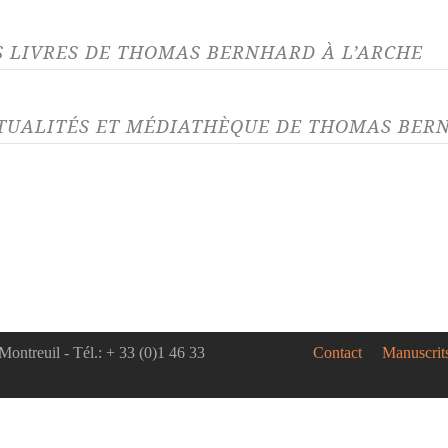
S LIVRES DE THOMAS BERNHARD À L’ARCHE
TUALITÉS ET MÉDIATHÈQUE DE THOMAS BERN
LITÉ 05/10/23
ACTUALITÉ 19/
ueil de Thomas Bernhard «
Réouvertur
d Format », parution le 6
auteur.rice
obre 2023
L’horizon s
olume comprend : Minetti, Les
besoin d’e
arences sont trompeuses,
jamais. On..
euner chez Wittgenstein et
Montreuil - Tél.: + 33 (0)1 46 33
lement...
Contact
Manuscrit