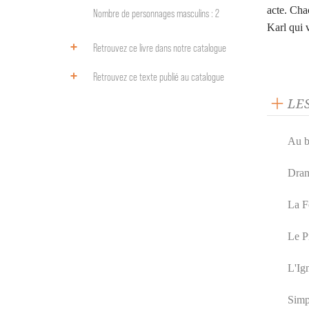
acte. Cha
Nombre de personnages masculins : 2
Karl qui 
Retrouvez ce livre dans notre catalogue
Retrouvez ce texte publié au catalogue
LE
Au b
Dram
La F
Le P
L'Ign
Simp