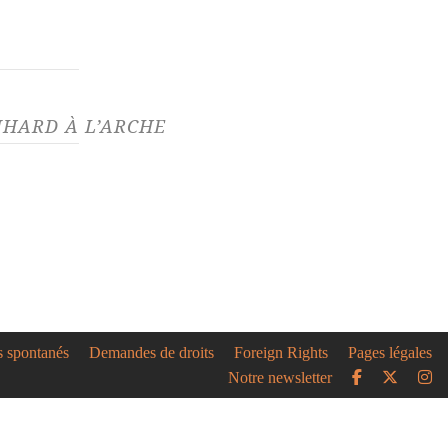
HARD À L’ARCHE
05/21
e des théâtres : nos
.s à l'affiche
’éclaircit enfin, et notre
xulter est plus grand que
.
s spontanés
Demandes de droits
Foreign Rights
Pages légales
Notre newsletter