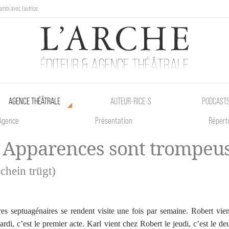
ambi avec l'autrice.
au Poetik Bazar tout le weekend !
AGENCE THÉÂTRALE
AUTEUR•RICE•S
PODCAST
Agence
Présentation
Répert
 Apparences sont trompeu
chein trügt)
es septuagénaires se rendent visite une fois par semaine. Robert vie
ardi, c’est le premier acte. Karl vient chez Robert le jeudi, c’est le d