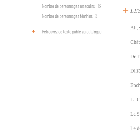
Nombre de personnages masculins : 16
LE
Nombre de personnages féminins : 3
Ah, s
Retrouvez ce texte publié au catalogue
Chât
De l'
Diff
Ench
La C
La S
Le de