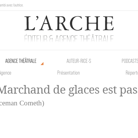
ambi avec l'autrice.
au Poetik Bazar tout le weekend !
AGENCE THÉÂTRALE
AUTEUR•RICE•S
PODCAST
Agence
Présentation
Répert
Marchand de glaces est pas
Iceman Cometh)