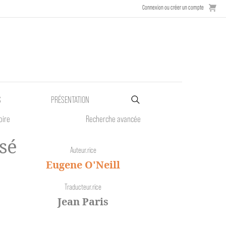
Connexion ou créer un compte
S
PRÉSENTATION
oire
Recherche avancée
sé
Auteur.rice
Eugene O'Neill
Traducteur.rice
Jean Paris