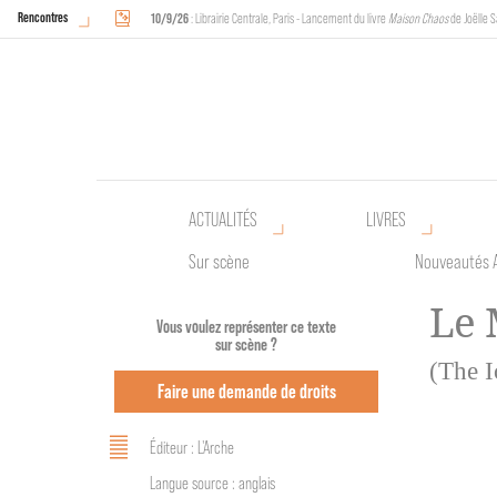
Rencontres
10/9/26
: Librairie Centrale, Paris - Lancement du livre
Maison Chaos
de Joëlle S
18/9/26
au
20/9/26
: Halles de Schaerbeek, Bruxelles - L'Arche sera présente 
ACTUALITÉS
LIVRES
Sur scène
Nouveautés 
Le 
Vous voulez représenter ce texte
sur scène ?
(The 
Faire une demande de droits
Éditeur : L'Arche
Langue source : anglais