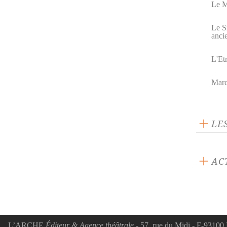
Le M
Le S
anci
L'Et
Marc
LE
AC
ACTUA
Le d
Euge
juin
L’ARCHE
Éditeur & Agence théâtrale
- 57, rue du Midi - F-93100 