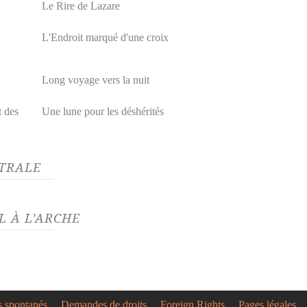
Le Rire de Lazare
L'Endroit marqué d'une croix
Long voyage vers la nuit
t des
Une lune pour les déshérités
ÂTRALE
L À L’ARCHE
s spontanés
Demandes de droits
Foreign Rights
Pages légales