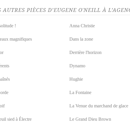
S AUTRES PIÈCES D’EUGENE O'NEILL À L’AGE
olitude !
Anna Christie
eaux magnifiques
Dans la zone
or
Derrière l'horizon
érents
Dynamo
aînés
Hughie
orde
La Fontaine
oif
La Venue du marchand de glace
uil sied à Électre
Le Grand Dieu Brown