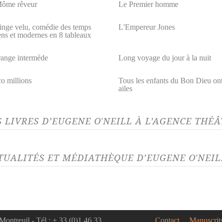
ôme rêveur
Le Premier homme
inge velu, comédie des temps
L'Empereur Jones
ens et modernes en 8 tableaux
range intermède
Long voyage du jour à la nuit
o millions
Tous les enfants du Bon Dieu on
ailes
S LIVRES D’EUGENE O'NEILL À L’AGENCE THÉ
TUALITÉS ET MÉDIATHÈQUE D’EUGENE O'NEIL
LITÉ 03/06/26
euil sied à Électre
par
ne O'Neill, parution le 5
 2026
Montreuil - Tél.: + 33 (0)1 46 33
Contact
Manuscrit