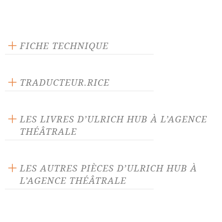
FICHE TECHNIQUE
Texte inédit
Langue source : allemand
TRADUCTEUR.RICE
Micha Herzog
LES LIVRES D’ULRICH HUB À L’AGENCE
THÉÂTRALE
LES AUTRES PIÈCES D’ULRICH HUB À
L’AGENCE THÉÂTRALE
Imago
Le Plus Gros Pingouin du
Pôle