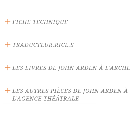
FICHE TECHNIQUE
Texte inédit
Langue source : anglais
TRADUCTEUR.RICE.S
Nombre de personnages masculins : 15
Jacqueline Autrusseau
Nombre de personnages féminins : 2
Maurice Goldring
LES LIVRES DE JOHN ARDEN À L’ARCHE
LES AUTRES PIÈCES DE JOHN ARDEN À
L’AGENCE THÉÂTRALE
Il se cache un vendredi,
La Danse du sergent
essai de laconisme
Musgrave
L'Art de bien gouverner, un
L'Asile du bonheur