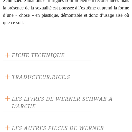
Schnitzler. Situations et intrigues sont fidèlement reconstituées mais
la présence de la sexualité est poussée à l’extrême et prend la forme
d’une « chose » en plastique, démontable et donc d’usage aisé où
que ce soit.
FICHE TECHNIQUE
Éditeur : L'Arche
Langue source : allemand
TRADUCTEUR.RICE.S
Nombre de personnages masculins : 1
Michael Bugdahn
Nombre de personnages féminins : 1
Mike Sens
LES LIVRES DE WERNER SCHWAB À
L’ARCHE
LES AUTRES PIÈCES DE WERNER