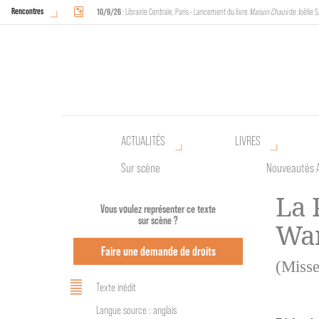
Rencontres
10/9/26
: Librairie Centrale, Paris - Lancement du livre
Maison Chaos
de Joëlle S
18/9/26
au
20/9/26
: Halles de Schaerbeek, Bruxelles - L'Arche sera présente 
ACTUALITÉS
LIVRES
Sur scène
Nouveautés 
La 
Vous voulez représenter ce texte
sur scène ?
Wa
Faire une demande de droits
(Misse
Texte inédit
Langue source : anglais