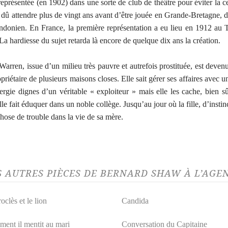
eprésentée (en 1902) dans une sorte de club de théâtre pour éviter la c
a dû attendre plus de vingt ans avant d’être jouée en Grande-Bretagne, 
ondonien. En France, la première représentation a eu lieu en 1912 au 
La hardiesse du sujet retarda là encore de quelque dix ans la création.
rren, issue d’un milieu très pauvre et autrefois prostituée, est devenu
riétaire de plusieurs maisons closes. Elle sait gérer ses affaires avec un
ergie dignes d’un véritable « exploiteur » mais elle les cache, bien sû
elle fait éduquer dans un noble collège. Jusqu’au jour où la fille, d’instin
hose de trouble dans la vie de sa mère.
S AUTRES PIÈCES DE BERNARD SHAW À L’AGE
clès et le lion
Candida
ent il mentit au mari
Conversation du Capitaine