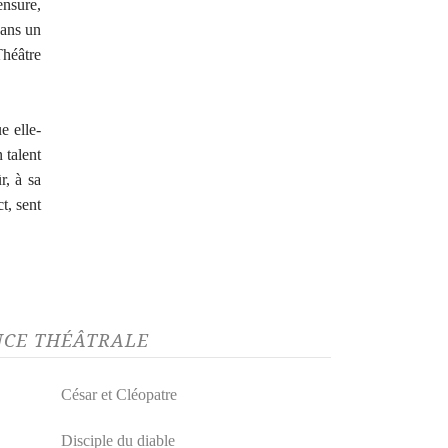
ensure,
dans un
Théâtre
e elle-
 talent
r, à sa
ct, sent
NCE THÉÂTRALE
César et Cléopatre
Disciple du diable