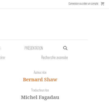
Connexion ou créer un compte
S
PRÉSENTATION
oire
Recherche avancée
Auteur.rice
Bernard Shaw
Traducteur.rice
Michel Fagadau