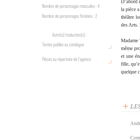
D’abord r
Nombre de personnages masculins : 4
la pièce 
Nombre de personnages féminins : 2
théâtre l
des Arts. 
Autre(s) traduction(s) :
Madame Wa
Textes publiés au catalogue
même prop
et une én
Pièces au répertoire de l‘agence
fille, qu’
quelque c
LE
Andro
Comm