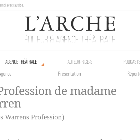
ambi avec l'autrice.
au Poetik Bazar tout le weekend !
AGENCE THÉÂTRALE
AUTEUR•RICE•S
PODCAST
Agence
Présentation
Répert
Profession de madame
rren
s Warrens Profession)