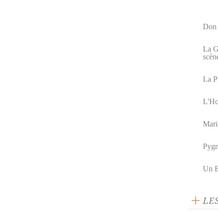
Don 
La G
scèn
La P
L'Ho
Mari
Pygm
Un B
LE