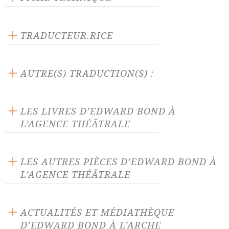
Éditeur : L'Arche
Langue source : anglais
TRADUCTEUR.RICE
Nombre de personnages masculins : 3
Jérôme Hankins
Nombre de personnages féminins : 1
AUTRE(S) TRADUCTION(S) :
La pièce traduite par :
Hélène Mauler
-
René Zahnd
LES LIVRES D’EDWARD BOND À
Le livre traduit par :
Hélène Mauler
-
René Zahnd
L’AGENCE THÉÂTRALE
LES AUTRES PIÈCES D’EDWARD BOND À
L’AGENCE THÉÂTRALE
Au petit matin
Auprès de la mer intérieure
ACTUALITÉS ET MÉDIATHÈQUE
D’EDWARD BOND À L’ARCHE
Bingo, scènes d'argent et de
Black mass