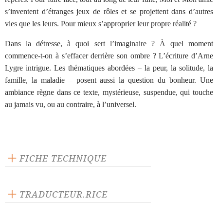
s’inventent d’étranges jeux de rôles et se projettent dans d’autres
vies que les leurs. Pour mieux s’approprier leur propre réalité ?
Dans la détresse, à quoi sert l’imaginaire ? À quel moment
commence-t-on à s’effacer derrière son ombre ? L’écriture d’Arne
Lygre intrigue. Les thématiques abordées – la peur, la solitude, la
famille, la maladie – posent aussi la question du bonheur. Une
ambiance règne dans ce texte, mystérieuse, suspendue, qui touche
au jamais vu, ou au contraire, à l’universel.
FICHE TECHNIQUE
Éditeur : L'Arche
Langue source : norvégien
TRADUCTEUR.RICE
Nombre de personnages masculins : 1
Eloi Recoing
Nombre de personnages féminins : 4