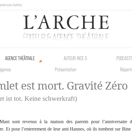
ambi avec l'autrice.
au Poetik Bazar tout le weekend !
AGENCE THÉÂTRALE
AUTEUR•RICE•S
PODCAST
Agence
Présentation
Répert
let est mort. Gravité Zéro
t ist tot. Keine schwerkraft)
Mani sont revenus à la maison des parents pour l’anniversaire d
e. Et pour l’enterrement de leur ami Hannes, où ils tombent sur Bine 