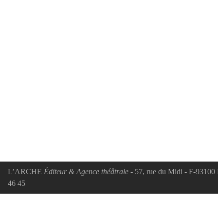
L’ARCHE
Éditeur & Agence théâtrale
- 57, rue du Midi - F-93100 
46 45