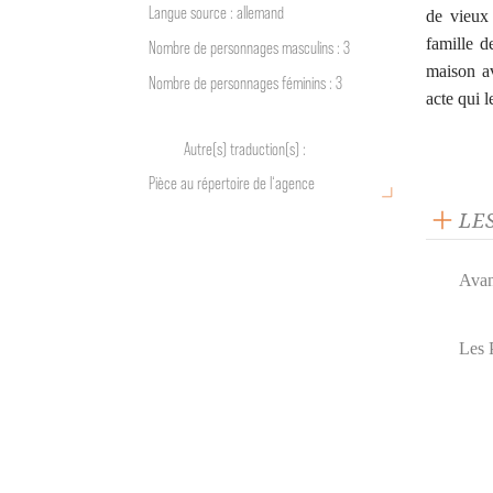
Langue source : allemand
de vieux 
famille d
Nombre de personnages masculins : 3
maison av
Nombre de personnages féminins : 3
acte qui 
Autre(s) traduction(s) :
Pièce au répertoire de l‘agence
LE
Avant
Les 