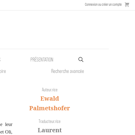
Connexion ou créer un compte
S
PRÉSENTATION
oire
Recherche avancée
Auteur.rice
Ewald
Palmetshofer
Traducteur.rice
e leur
Laurent
et Oli,