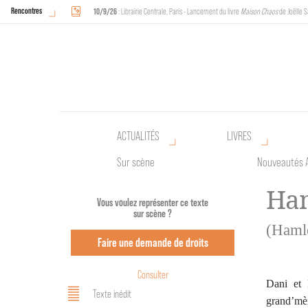
Rencontres
10/9/26
: Librairie Centrale, Paris - Lancement du livre
Maison Chaos
de Joëlle S
18/9/26
au
20/9/26
: Halles de Schaerbeek, Bruxelles - L'Arche sera présente 
ACTUALITÉS
LIVRES
Sur scène
Nouveautés 
Ham
Vous voulez représenter ce texte
sur scène ?
(Hamle
Faire une demande de droits
Consulter
Dani et 
Texte inédit
grand’mèr