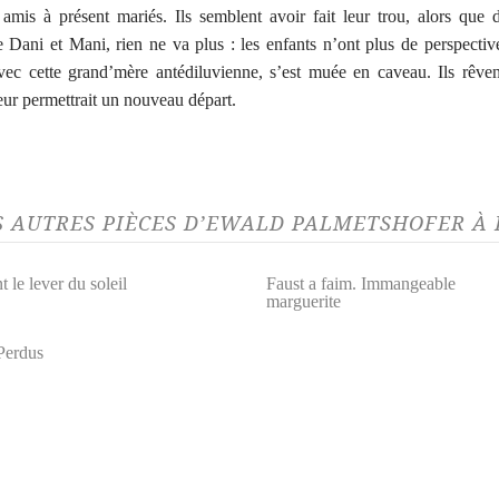
amis à présent mariés. Ils semblent avoir fait leur trou, alors que 
e Dani et Mani, rien ne va plus : les enfants n’ont plus de perspective
ec cette grand’mère antédiluvienne, s’est muée en caveau. Ils rêve
leur permettrait un nouveau départ.
S AUTRES PIÈCES D’EWALD PALMETSHOFER À
 le lever du soleil
Faust a faim. Immangeable
marguerite
Perdus