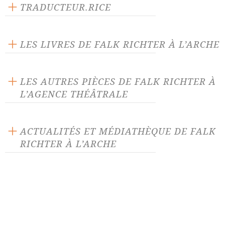
Langue source : allemand
TRADUCTEUR.RICE
Nombre de personnages masculins : 6
Anne Monfort
Nombre de personnages féminins : 2
LES LIVRES DE FALK RICHTER À L’ARCHE
LES AUTRES PIÈCES DE FALK RICHTER À
L’AGENCE THÉÂTRALE
À deux heures du matin
Cinq messages effacés
ACTUALITÉS ET MÉDIATHÈQUE DE FALK
RICHTER À L’ARCHE
Dérangement
Dieu est un DJ
ACTUALITÉ 09/04/19
Electronic City
Etat d'urgence
Rencontre avec Falk Richter à la
Hôtel Palestine
Ivresse
FNAC Forum des Halles.
Samedi 27 avril à 13h, lecture et
Je suis Fassbinder
Jeunesse blessée
interview puis séance de