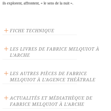
ils explorent, affrontent, « le sens de la nuit ».
FICHE TECHNIQUE
Éditeur : L'Arche
Langue source : français
LES LIVRES DE FABRICE MELQUIOT À
Nombre de personnages masculins : 1
L’ARCHE
Nombre de personnages féminins : 1
LES AUTRES PIÈCES DE FABRICE
MELQUIOT À L’AGENCE THÉÂTRALE
33 derniers soupirs
399 secondes
ACTUALITÉS ET MÉDIATHÈQUE DE
FABRICE MELQUIOT À L’ARCHE
Albatros
Alice et autres merveilles