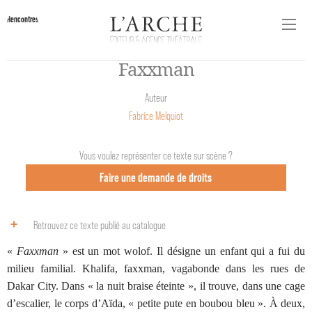
Rencontres
Faxxman
Auteur
Fabrice Melquiot
Vous voulez représenter ce texte sur scène ?
Faire une demande de droits
Retrouvez ce texte publié au catalogue
«
Faxxman
» est un mot wolof. Il désigne un enfant qui a fui du
milieu familial. Khalifa, faxxman, vagabonde dans les rues de
Dakar City. Dans « la nuit braise éteinte », il trouve, dans une cage
d’escalier, le corps d’Aïda, « petite pute en boubou bleu ». À deux,