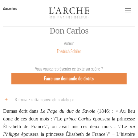
Rencontres
Don Carlos
Auteur
Friedrich Schiller
Vous voulez représenter ce texte sur scène ?
Faire une demande de droits
Retrouvez ce livre dans notre catalogue
Dumas écrit dans
Le Page du duc de Savoie
(1846) : « Au lieu
donc de ces deux mots : \"Le
prince Carlos
épousera la princesse
Élisabeth de France\", on avait mis ces deux mots : \"Le
roi
Philippe
épousera la princesse Élisabeth de France.\" » L’histoire