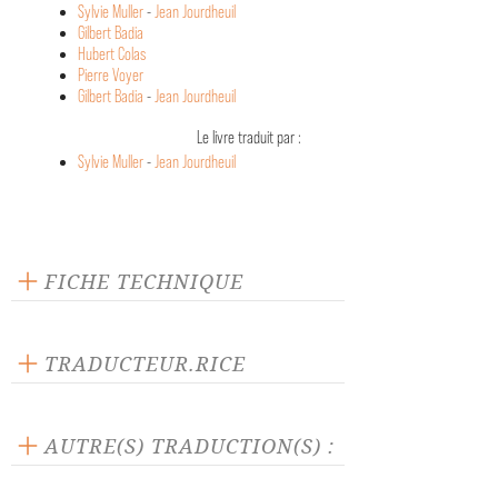
Sylvie Muller
-
Jean Jourdheuil
Gilbert Badia
Hubert Colas
Pierre Voyer
Gilbert Badia
-
Jean Jourdheuil
Le livre traduit par :
Sylvie Muller
-
Jean Jourdheuil
FICHE TECHNIQUE
Éditeur : L'Arche
Langue source : allemand
TRADUCTEUR.RICE
Nombre de personnages masculins : 12
Stéphane Braunschweig
Nombre de personnages féminins : 3
AUTRE(S) TRADUCTION(S) :
La pièce traduite par :
Sylvie Muller
-
Jean Jourdheuil