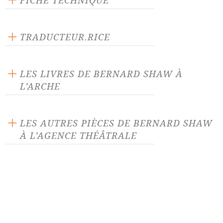
FICHE TECHNIQUE
Texte inédit
Langue source : anglais
TRADUCTEUR.RICE
Nombre de personnages masculins : 2
Marie-Ange Daguillon
Nombre de personnages féminins : 2
LES LIVRES DE BERNARD SHAW À
L’ARCHE
LES AUTRES PIÈCES DE BERNARD SHAW
À L’AGENCE THÉÂTRALE
Androclès et le lion
Candida
César et Cléopatre
Conversation du Capitaine
Brassbound
Disciple du diable
Don Juan aux enfers