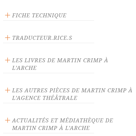
FICHE TECHNIQUE
Texte inédit
Langue source : anglais
TRADUCTEUR.RICE.S
Nombre de personnages masculins : 5
Jean-Pierre Vincent
Nombre de personnages féminins : 3
Frédérique Plain
LES LIVRES DE MARTIN CRIMP À
L’ARCHE
LES AUTRES PIÈCES DE MARTIN CRIMP À
L’AGENCE THÉÂTRALE
Atteintes à sa vie
Avis aux femmes d'Irak
ACTUALITÉS ET MÉDIATHÈQUE DE
MARTIN CRIMP À L’ARCHE
Baiser de cinéma
Cyrano