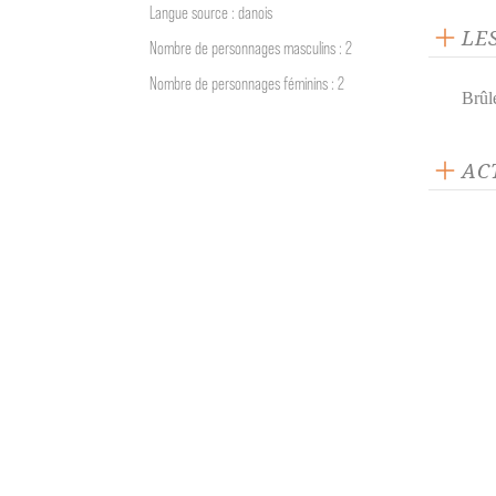
Langue source : danois
LE
Nombre de personnages masculins : 2
Nombre de personnages féminins : 2
Brûlé
AC
ACTUA
Terj
Prix
Cult
trad
Le G
Lett
l’œu