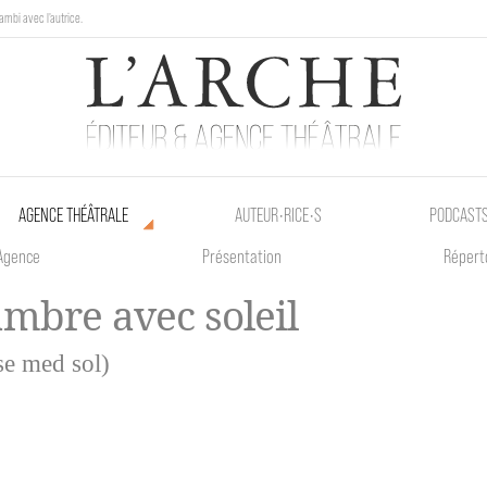
ambi avec l'autrice.
au Poetik Bazar tout le weekend !
AGENCE THÉÂTRALE
AUTEUR•RICE•S
PODCAST
Agence
Présentation
Répert
mbre avec soleil
se med sol)