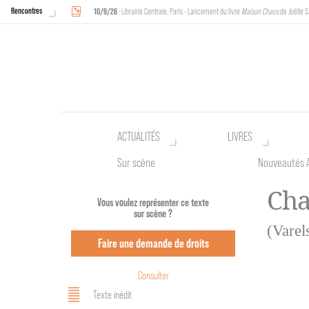
Rencontres
10/9/26
: Librairie Centrale, Paris - Lancement du livre
Maison Chaos
de Joëlle S
18/9/26
au
20/9/26
: Halles de Schaerbeek, Bruxelles - L'Arche sera présente 
ACTUALITÉS
LIVRES
Sur scène
Nouveautés 
Cha
Vous voulez représenter ce texte
sur scène ?
(Varel
Faire une demande de droits
Consulter
Texte inédit