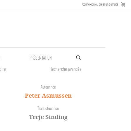
Connexion ou créer un compte
S
PRÉSENTATION
oire
Recherche avancée
Auteur.rice
Peter Asmussen
Traducteur.rice
Terje Sinding