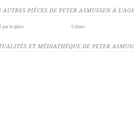
S AUTRES PIÈCES DE PETER ASMUSSEN À L’A
 par la glace
Crimes
TUALITÉS ET MÉDIATHÈQUE DE PETER ASMUSS
LITÉ 09/10/24
e Sinding remporte le Grand
 SGDL - ministère de la
ure pour l'œuvre de
uction 2024
rand Prix Société des Gens de
res - ministère de la Culture pour
vre de traduction 2024 a...