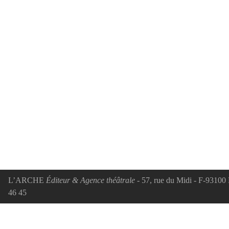
L’ARCHE
Éditeur & Agence théâtrale
- 57, rue du Midi - F-93100 
46 45