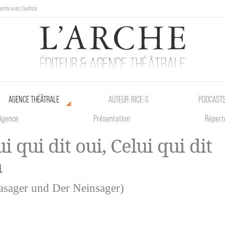
ambi avec l'autrice.
au Poetik Bazar tout le weekend !
AGENCE THÉÂTRALE
AUTEUR•RICE•S
PODCAST
Agence
Présentation
Répert
i qui dit oui, Celui qui dit
n
asager und Der Neinsager)