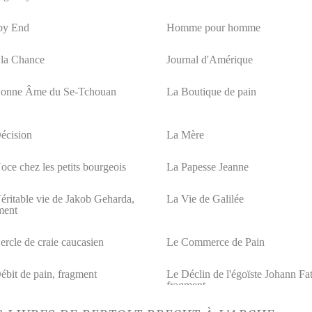
py End
Homme pour homme
 la Chance
Journal d'Amérique
onne Âme du Se-Tchouan
La Boutique de pain
écision
La Mère
oce chez les petits bourgeois
La Papesse Jeanne
éritable vie de Jakob Geharda,
La Vie de Galilée
ment
ercle de craie caucasien
Le Commerce de Pain
ébit de pain, fragment
Le Déclin de l'égoïste Johann Fat
fragment