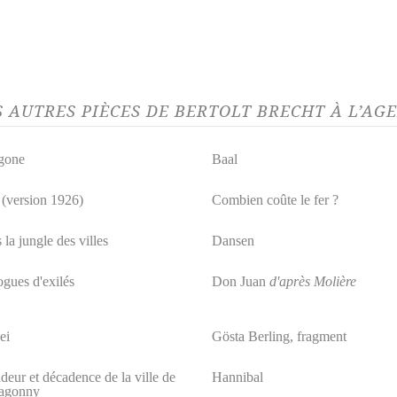
S AUTRES PIÈCES DE BERTOLT BRECHT À L’A
gone
Baal
 (version 1926)
Combien coûte le fer ?
la jungle des villes
Dansen
ogues d'exilés
Don Juan
d'après Molière
ei
Gösta Berling, fragment
deur et décadence de la ville de
Hannibal
agonny