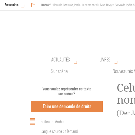
Rencontres
10/9/26
: Librairie Centrale, Paris - Lancement du livre
Maison Chaos
de Joëlle S
18/9/26
au
20/9/26
: Halles de Schaerbeek, Bruxelles - L'Arche sera présente 
ACTUALITÉS
LIVRES
Sur scène
Nouveautés 
Celu
Vous voulez représenter ce texte
sur scène ?
no
Faire une demande de droits
(Der J
Éditeur : L'Arche
Langue source : allemand