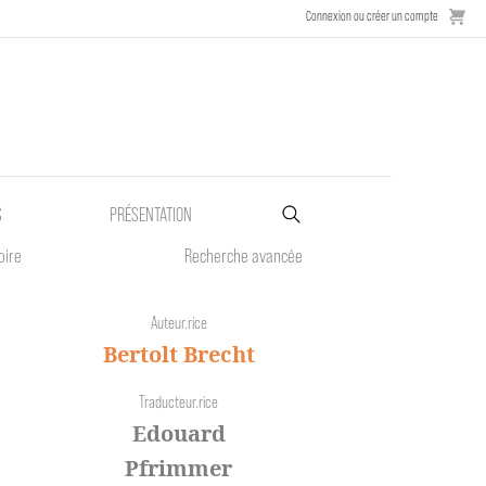
Connexion ou créer un compte
S
PRÉSENTATION
oire
Recherche avancée
Auteur.rice
Bertolt Brecht
Traducteur.rice
Edouard
Pfrimmer