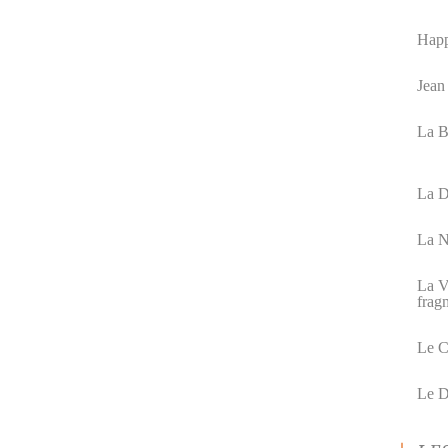
Hap
Jean
La B
La D
La N
La V
frag
Le C
Le D