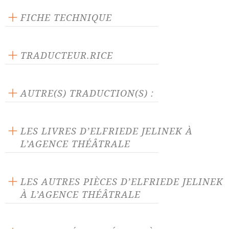
FICHE TECHNIQUE
Éditeur : L'Arche
Langue source : allemand
TRADUCTEUR.RICE
Nombre de personnages masculins : 8
Dominique Petit
Nombre de personnages féminins : 5
AUTRE(S) TRADUCTION(S) :
La pièce traduite par :
Louis-Charles Sirjacq
LES LIVRES D’ELFRIEDE JELINEK À
L’AGENCE THÉÂTRALE
LES AUTRES PIÈCES D’ELFRIEDE JELINEK
À L’AGENCE THÉÂTRALE
Aire de repos ou ainsi font-
Animaux