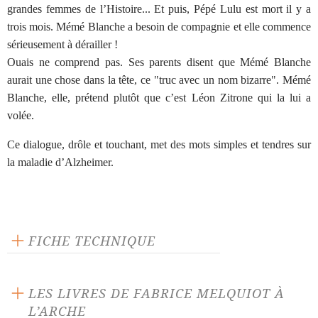
grandes femmes de l’Histoire... Et puis, Pépé Lulu est mort il y a
trois mois. Mémé Blanche a besoin de compagnie et elle commence
sérieusement à dérailler !
Ouais ne comprend pas. Ses parents disent que Mémé Blanche
aurait une chose dans la tête, ce "truc avec un nom bizarre". Mémé
Blanche, elle, prétend plutôt que c’est Léon Zitrone qui la lui a
volée.
Ce dialogue, drôle et touchant, met des mots simples et tendres sur
la maladie d’Alzheimer.
FICHE TECHNIQUE
Texte inédit
Théâtre jeunesse
LES LIVRES DE FABRICE MELQUIOT À
Langue source : français
L’ARCHE