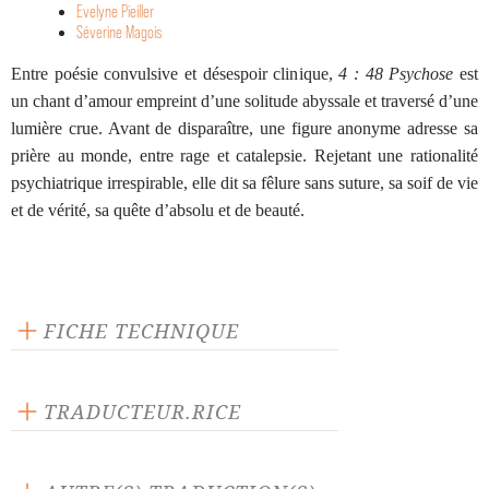
Evelyne Pieiller
Séverine Magois
Entre poésie convulsive et désespoir clinique,
4 : 48 Psychose
est
un chant d’amour empreint d’une solitude abyssale et traversé d’une
lumière crue. Avant de disparaître, une figure anonyme adresse sa
prière au monde, entre rage et catalepsie. Rejetant une rationalité
psychiatrique irrespirable, elle dit sa fêlure sans suture, sa soif de vie
et de vérité, sa quête d’absolu et de beauté.
FICHE TECHNIQUE
Éditeur : L'Arche
Langue source : anglais
TRADUCTEUR.RICE
Distribution ouverte
Vanasay Khamphommala