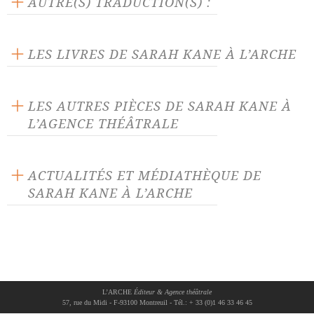
AUTRE(S) TRADUCTION(S) :
La pièce traduite par :
Evelyne Pieiller
Séverine Magois
LES LIVRES DE SARAH KANE À L’ARCHE
LES AUTRES PIÈCES DE SARAH KANE À
L’AGENCE THÉÂTRALE
4.48 Psychose
Anéantis
ACTUALITÉS ET MÉDIATHÈQUE DE
SARAH KANE À L’ARCHE
L'Amour de Phèdre
Manque
ACTUALITÉ 14/09/25
Purifiés
Manque
de Sarah Kane, dans
une nouvelle traduction de
Vanasay Khamphommala,
parution le 5 septembre 2025
L’ARCHE
Éditeur & Agence théâtrale
57, rue du Midi - F-93100 Montreuil - Tél.: + 33 (0)1 46 33 46 45