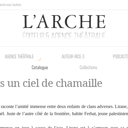
ambi avec l'autrice.
au Poetik Bazar tout le weekend !
AGENCE THÉÂTRALE
AUTEUR•RICE•S
PODCAST
Catalogue
Collections
s un ciel de chamaille
e raconte l’amitié immense entre deux enfants de clans adverses. Lirane,
aël. Juste de l’autre côté de la frontière, habite Ferhat, jeune palestinie
mence un jour à cause de l’eau. Lirane est à s’amuser avec sa 