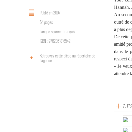
Hannah. J
Publié en 2007
Au secour
outré de c
64 pages
a plus de
Langue source : français
De cette 
ISBN : 9782851816542
amitié pr
dans le 
Retrouvez cette pièce au répertoire de
respect du
l‘agence
« Je veux
attendre 
LE