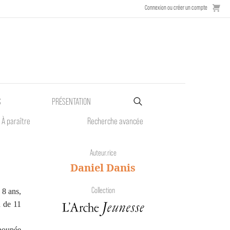
Connexion ou créer un compte
S
PRÉSENTATION
À paraître
Recherche avancée
Auteur.rice
Daniel Danis
Collection
 8 ans,
n de 11
poupée