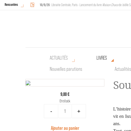
Rencontres
10/9/26
: Librairie Centrale, Paris - Lancement du livre
Maison Chaos
de Joëlle S
18/9/26
au
20/9/26
: Halles de Schaerbeek, Bruxelles - L'Arche sera présente 
ACTUALITÉS
LIVRES
Nouvelles parutions
Actualités
Sou
9,00 €
En stock
L’histoir
-
+
vit en Isr
ans.
Ajouter au panier
Tout com