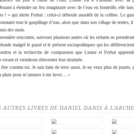
ouant à éteindre un feu imaginaire avec de l’eau en bouteille, elle lan
s ! » qui alerte Ferhat ; celui-ci déboule aussitôt de la colline. Le gar
onstater tout le gaspillage d’eau, alors que dans son village de tentes, il
puis des mois.
première rencontre, suivront plusieurs autres où les enfants se prendron
ofonde malgré le passé et le présent sociopolitiques qui les différencient
pardon et la recherche de compassion que Lirane et Ferhat apprendr
 vivant et viendront réinventer leur destinée.
 être comme toi. Je suis faite de terre aussi. Je ne veux plus de jouets, 
la pluie pour m’amuser à me laver… »
S AUTRES LIVRES DE DANIEL DANIS À L’ARCH