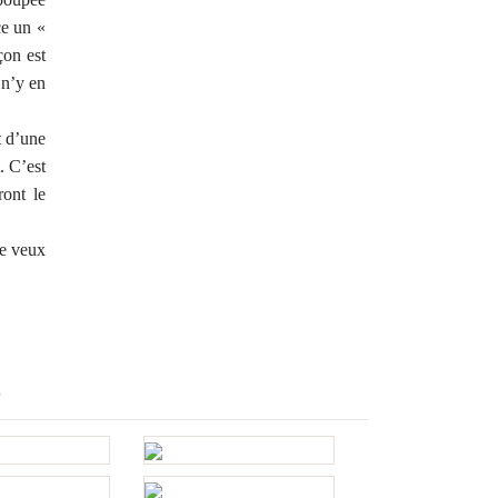
ce un «
çon est
 n’y en
t d’une
. C’est
ont le
je veux
E