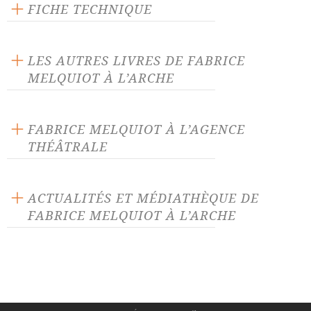
FICHE TECHNIQUE
Publié en 2018
56 pages
LES AUTRES LIVRES DE FABRICE
Prix : 10.00 €
MELQUIOT À L’ARCHE
Langue source : français
ISBN : 9782851819413
FABRICE MELQUIOT À L’AGENCE
THÉÂTRALE
33 derniers soupirs
399 secondes
ACTUALITÉS ET MÉDIATHÈQUE DE
FABRICE MELQUIOT À L’ARCHE
Albatros
Alice et autres merveilles
ACTUALITÉ 22/08/25
Alice traverse le miroir
Aucun homme n'est une île
La
Contrebande
de Fabrice
Autour de ma pierre, il ne
Beaux Voyous
Melquiot, parution le 22 août
fera pas nuit
2025