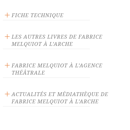
Scène ouverte
FICHE TECHNIQUE
Publié en 2017
96 pages
LES AUTRES LIVRES DE FABRICE
Prix : 13.00 €
MELQUIOT À L’ARCHE
Langue source : français
ISBN : 9782851819109
FABRICE MELQUIOT À L’AGENCE
THÉÂTRALE
33 derniers soupirs
399 secondes
ACTUALITÉS ET MÉDIATHÈQUE DE
FABRICE MELQUIOT À L’ARCHE
Albatros
Alice et autres merveilles
ACTUALITÉ 22/08/25
Alice traverse le miroir
Aucun homme n'est une île
La
Contrebande
de Fabrice
Autour de ma pierre, il ne
Beaux Voyous
Melquiot, parution le 22 août