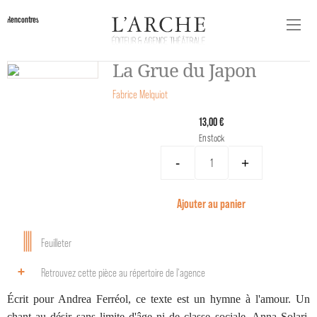
Rencontres
La Grue du Japon
Fabrice Melquiot
13,00 €
En stock
-
+
Ajouter au panier
Feuilleter
Retrouvez cette pièce au répertoire de l‘agence
Écrit pour Andrea Ferréol, ce texte est un hymne à l'amour. Un
chant au désir sans limite d'âge ni de classe sociale. Anna Solari,