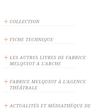
COLLECTION
Scène ouverte
FICHE TECHNIQUE
Publié en 2019
160 pages
LES AUTRES LIVRES DE FABRICE
Prix : 15.00 €
MELQUIOT À L’ARCHE
Langue source : français
ISBN : 9782851819550
FABRICE MELQUIOT À L’AGENCE
THÉÂTRALE
33 derniers soupirs
399 secondes
ACTUALITÉS ET MÉDIATHÈQUE DE