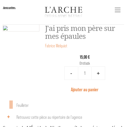
Rencontres
J'ai pris mon père sur
mes épaules
Fabrice Melquiot
15,00 €
En stock
-
+
Ajouter au panier
Feuilleter
Retrouvez cette pièce au répertoire de l‘agence