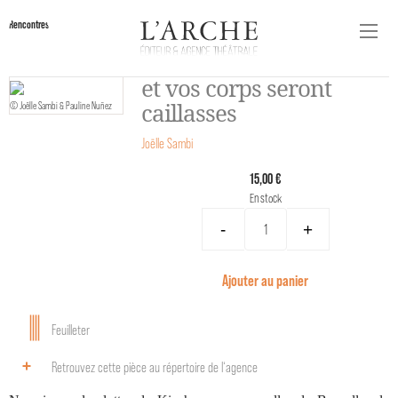
Rencontres
et vos corps seront
caillasses
© Joëlle Sambi & Pauline Nuñez
Joëlle Sambi
15,00 €
En stock
-
+
Ajouter au panier
Feuilleter
Retrouvez cette pièce au répertoire de l‘agence