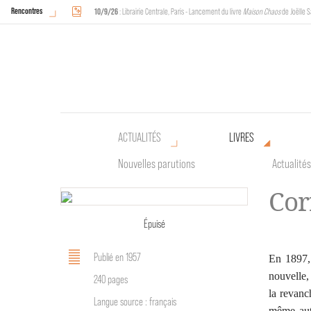
Rencontres
10/9/26
: Librairie Centrale, Paris - Lancement du livre
Maison Chaos
de Joëlle S
18/9/26
au
20/9/26
: Halles de Schaerbeek, Bruxelles - L'Arche sera présente 
ACTUALITÉS
LIVRES
Nouvelles parutions
Actualités
Cor
Épuisé
Publié en 1957
En 1897,
nouvelle,
240 pages
la revanc
Langue source : français
même au