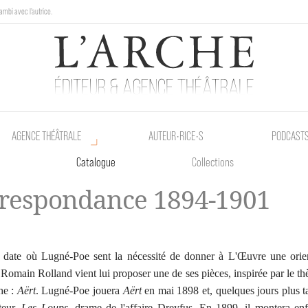
ambi avec l'autrice.
au Poetik Bazar tout le weekend !
AGENCE THÉÂTRALE
AUTEUR•RICE•S
PODCAST
Catalogue
Collections
respondance 1894-1901
 date où Lugné-Poe sent la nécessité de donner à L'Œuvre une orien
 Romain Rolland vient lui proposer une de ses pièces, inspirée par le t
he :
Aërt
. Lugné-Poe jouera
Aërt
en mai 1898 et, quelques jours plus t
teur,
Les Loups
, drame de l'affaire Dreyfus. En 1899, il montera en