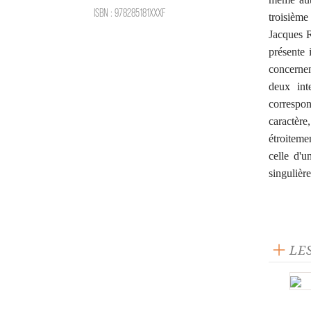
ISBN : 978285181XXXF
troisièm
Jacques R
présente 
concernen
deux int
correspo
caractère
étroiteme
celle d'
singulièr
LE