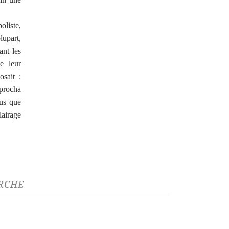
oliste,
lupart,
ant les
e leur
sait :
pprocha
lus que
airage
ARCHE