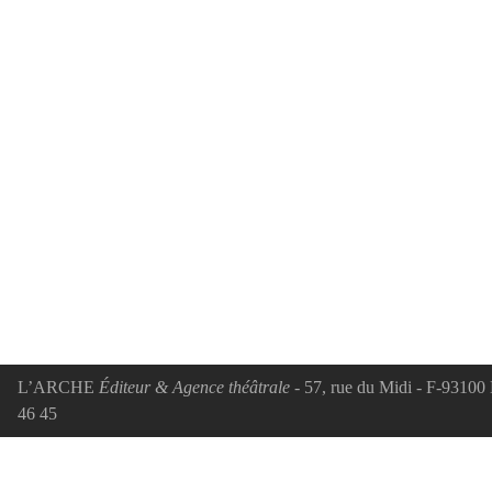
L’ARCHE
Éditeur & Agence théâtrale
- 57, rue du Midi - F-93100 
46 45