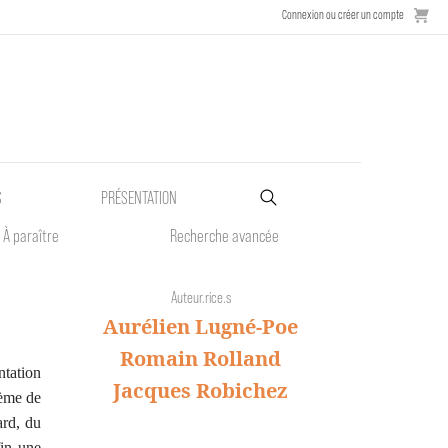
Connexion ou créer un compte
S
PRÉSENTATION
À paraître
Recherche avancée
Auteur.rice.s
Aurélien Lugné-Poe
Romain Rolland
tation
Jacques Robichez
hème de
ard, du
fin une