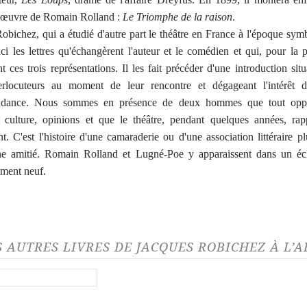
e œuvre de Romain Rolland :
Le Triomphe de la raison
.
obichez, qui a étudié d'autre part le théâtre en France à l'époque symb
ici les lettres qu'échangèrent l'auteur et le comédien et qui, pour la p
t ces trois représentations. Il les fait précéder d'une introduction situ
erlocuteurs au moment de leur rencontre et dégageant l'intérêt d
ndance. Nous sommes en présence de deux hommes que tout oppo
, culture, opinions et que le théâtre, pendant quelques années, ra
nt. C'est l'histoire d'une camaraderie ou d'une association littéraire p
une amitié. Romain Rolland et Lugné-Poe y apparaissent dans un écl
ement neuf.
S AUTRES LIVRES DE JACQUES ROBICHEZ À L’