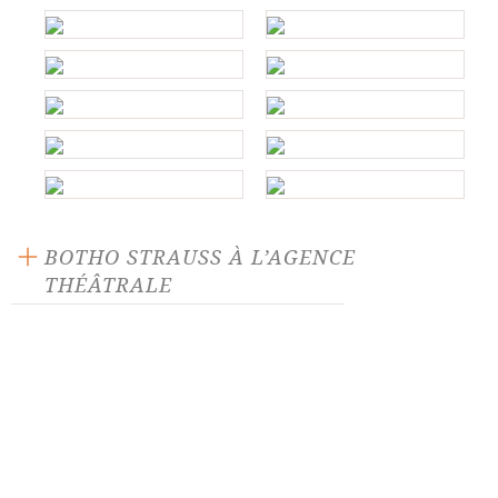
BOTHO STRAUSS À L’AGENCE
THÉÂTRALE
Chœur final
Grand et petit
Ithaque
Kalldewey farce
La Tanière
La Trilogie du revoir