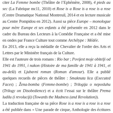
citer
La Femme bombe
(Théâtre de l’Ephémère, 2008),
4 pieds au
sec
(La Fabrique mc11, 2010) et
Rose is a Rose is a rose is a rose
(Centre Dramatique National Montreuil, 2014 et en lecture musicale
au Centre Pompidou en 2012). Aussi sa pièce
Europe – monologue
pour mère Europe et ses enfants
a été présentée en 2012 dans le
cadre du Bureau des Lecteurs à la Comédie Française et a été mise
en ondes par France Culture tout comme
Archétype : Médée
.
En 2013, elle a reçu la médaille de Chevalier de l'ordre des Arts et
Lettres par le Ministère français de la Culture.
Elle est l'auteure de trois romans :
Rio bar
;
Povijest moje obitelji od
1941 do 1991, i nakon
(
Histoire de ma famille de 1941 à 1941, et
au-delà
) et
Ljubavni roman
(
Roman d'amour
). Elle a publié
quelques recueils de pièces de théâtre :
Smaknuta lica
(
Executed
Faces
) ;
Žena-bomba
(
Femme-bombe
) ;
Trilogija o neposluhu
(
Trilogy on Disobedience
) et a écrit l’essai sur le théâtre
Prema
ludilu (i revoluciji)
(
Towards the Madness (and Revolution)
).
La traduction française de sa pièce
Rose is a rose is a rose is a rose
a été publiée dans « Une parade de cirque, Anthologie des écritures