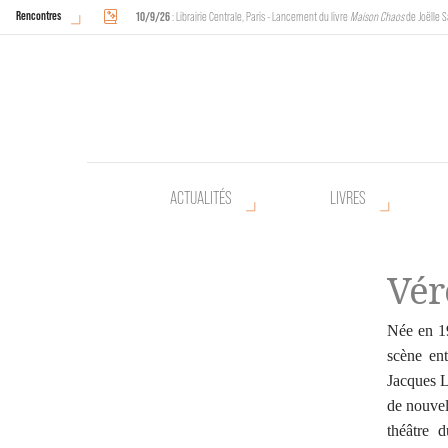
Rencontres
10/9/26
: Librairie Centrale, Paris - Lancement du livre
Maison Chaos
de Joëlle S
18/9/26
au
20/9/26
: Halles de Schaerbeek, Bruxelles - L'Arche sera présente 
ACTUALITÉS
LIVRES
Vér
Née en 19
scène en
Jacques La
de nouvel
théâtre 