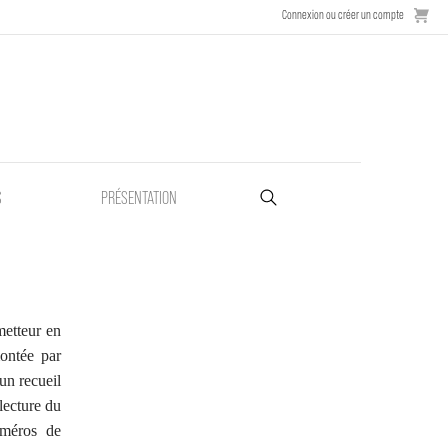
Connexion ou créer un compte
S
PRÉSENTATION
metteur en
ontée par
'un recueil
lecture du
uméros de