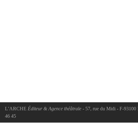
Point à la ligne
L’ARCHE
Éditeur & Agence théâtrale
- 57, rue du Midi - F-93100 
46 45