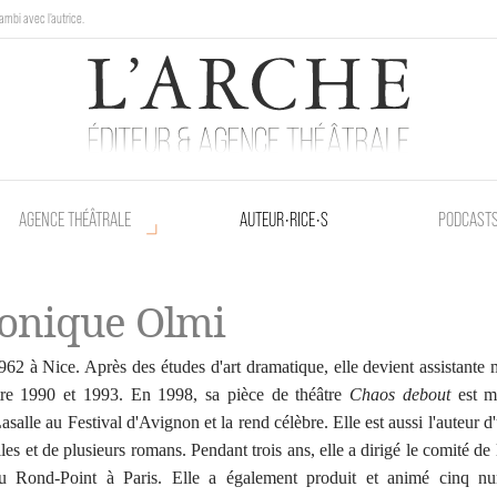
ambi avec l'autrice.
au Poetik Bazar tout le weekend !
AGENCE THÉÂTRALE
AUTEUR•RICE•S
PODCAST
onique Olmi
62 à Nice. Après des études d'art dramatique, elle devient assistante 
tre 1990 et 1993. En 1998, sa pièce de théâtre
Chaos debout
est m
salle au Festival d'Avignon et la rend célèbre. Elle est aussi l'auteur d
les et de plusieurs romans. Pendant trois ans, elle a dirigé le comité de 
du Rond-Point à Paris. Elle a également produit et animé cinq n