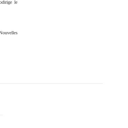
dirige le
 Nouvelles
Les Nuits sans lune