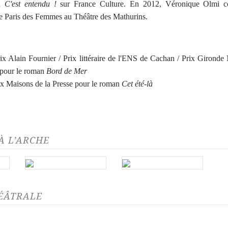
on
C'est entendu !
sur France Culture. En 2012, Véronique Olmi co
Le Paris des Femmes au Théâtre des Mathurins.
 Alain Fournier / Prix littéraire de l'ENS de Cachan / Prix Gironde
 pour le roman
Bord de Mer
x Maisons de la Presse pour le roman
Cet été-là
À L’ARCHE
HÉÂTRALE
issance du scorpion
Le Passage